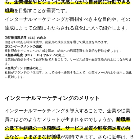
ち、企業理念やビジョンに共感しながら自発的に行動できる
組織
を目指すことが重要です。
インターナルマーケティングが目指すべき主な目的や、その
達成によって企業にもたらされる変化について紹介します。
①従業員満足度（ES）の向上
働きがいのある職場環境や、従業員の成長支援を通じて満足度を高めます。
②エンゲージメントの強化
経営理念やビジョンへの共感を深め、組織への帰属意識や自発的な行動を促します。
③顧客満足度（CS）・ロイヤルティの向上
従業員が自信を持って顧客対応できることで、サービス品質や顧客体験の向上につながりま
す。
④企業ブランド価値の向上
社員がブランドの「体現者」として社外へ発信することで、企業イメージ向上や採用力強化
に貢献します。
インターナルマーケティングのメリット
インターナルマーケティングを導入することで、企業や従業
員にはどのようなメリットが生まれるのでしょうか。
離職率
の低下や組織の一体感醸成、サービス品質や顧客満足度の向
上など、さまざまな好循環
が期待できます。さらに近年は、B