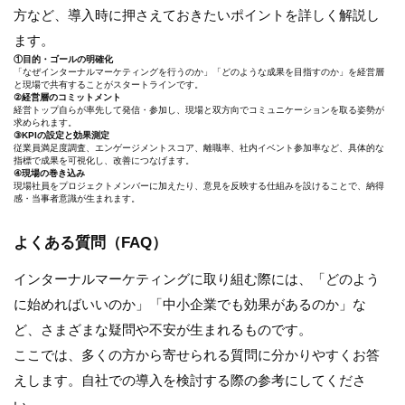
方など、導入時に押さえておきたいポイントを詳しく解説し
ます。
①目的・ゴールの明確化
「なぜインターナルマーケティングを行うのか」「どのような成果を目指すのか」を経営層
と現場で共有することがスタートラインです。
②経営層のコミットメント
経営トップ自らが率先して発信・参加し、現場と双方向でコミュニケーションを取る姿勢が
求められます。
③KPIの設定と効果測定
従業員満足度調査、エンゲージメントスコア、離職率、社内イベント参加率など、具体的な
指標で成果を可視化し、改善につなげます。
④現場の巻き込み
現場社員をプロジェクトメンバーに加えたり、意見を反映する仕組みを設けることで、納得
感・当事者意識が生まれます。
よくある質問（FAQ）
インターナルマーケティングに取り組む際には、「どのよう
に始めればいいのか」「中小企業でも効果があるのか」な
ど、さまざまな疑問や不安が生まれるものです。
ここでは、多くの方から寄せられる質問に分かりやすくお答
えします。自社での導入を検討する際の参考にしてくださ