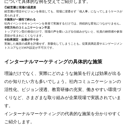
について具体的な例を交えてご紹介します。
①経営層と現場の温度差
経営層が理念やビジョンを発信しても、現場に浸透せず「他人事」になってしまうケースが
見られます。
②施策が一過性で終わる
社内イベントやキャンペーンを単発で実施するだけでは、持続的な変化につながりません。
③双方向のコミュニケーション不足
トップダウン型の発信だけで、現場の声を吸い上げる仕組みがないと、社員の納得感や参加
意欲が生まれにくくなります。
④効果測定・改善が不十分
実施した施策の成果を評価せず、形骸化してしまうことも。従業員満足度やエンゲージメン
トスコアなどのKPI設定が不可欠です。
インターナルマーケティングの具体的な施策
理論だけでなく、実際にどのような施策を行えば効果が出る
のか知りたい方も多いでしょう。社内コミュニケーションの
活性化、ビジョン浸透、教育研修の充実、働きやすい環境づ
くりなど、さまざまな取り組みが企業現場で実践されていま
す。
インターナルマーケティングの代表的な施策を分かりやすく
ご紹介します。