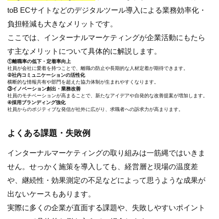
toB ECサイトなどのデジタルツール導入による業務効率化・
負担軽減も大きなメリットです。
ここでは、インターナルマーケティングが企業活動にもたら
す主なメリットについて具体的に解説します。
①離職率の低下・定着率向上
社員が会社に愛着を持つことで、離職の防止や長期的な人材定着が期待できます。
②社内コミュニケーションの活性化
横断的な情報共有や部門を超えた協力体制が生まれやすくなります。
③イノベーション創出・業務改善
社員のモチベーションが高まることで、新たなアイデアや自発的な改善提案が増加します。
④採用ブランディング強化
社員からのポジティブな発信が社外に広がり、求職者への訴求力が高まります。
よくある課題・失敗例
インターナルマーケティングの取り組みは一筋縄ではいきま
せん。せっかく施策を導入しても、経営層と現場の温度差
や、継続性・効果測定の不足などによって思うような成果が
出ないケースもあります。
実際に多くの企業が直面する課題や、失敗しやすいポイント