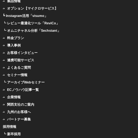
製品情報
オプション【マイクロサービス】
┗ Instagram活用「visumo」
┗ レビュー最適化ツール「ReviCo」
┗ オムニチャネル分析「Sechstant」
料金プラン
導入事例
お客様インタビュー
連携可能サービス
よくあるご質問
セミナー情報
┗ アーカイブWebセミナー
ECノウハウ記事一覧
企業情報
関西支社のご案内
九州のお客様へ
パートナー募集
採用情報
┗ 新卒採用