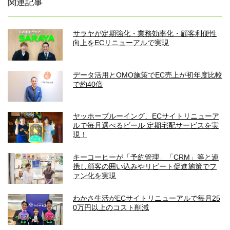
関連記事
サラヤが定期強化・業務効率化・顧客利便性
向上をECリニューアルで実現
データ活用とOMO施策でEC売上が初年度比較
で約40倍
ヤッホーブルーイング、ECサイトリニューア
ルで毎月選べるビール 定期宅配サービスを実
現！
キーコーヒーが「予約管理」「CRM」等と連
携し顧客の囲い込みやリピート促進施策でフ
ァン化を実現
わかさ生活がECサイトリニューアルで毎月25
0万円以上のコスト削減