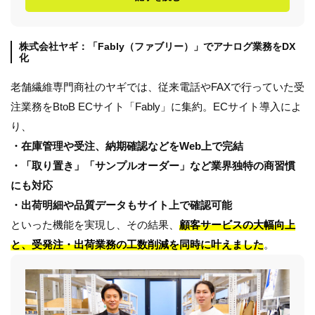
株式会社ヤギ：「Fably（ファブリー）」でアナログ業務をDX
化
老舗繊維専門商社のヤギでは、従来電話やFAXで行っていた受
注業務をBtoB ECサイト「Fably」に集約。ECサイト導入によ
り、
・在庫管理や受注、納期確認などをWeb上で完結
・「取り置き」「サンプルオーダー」など業界独特の商習慣
にも対応
・出荷明細や品質データもサイト上で確認可能
といった機能を実現し、その結果、
顧客サービスの大幅向上
と、受発注・出荷業務の工数削減を同時に叶えました
。