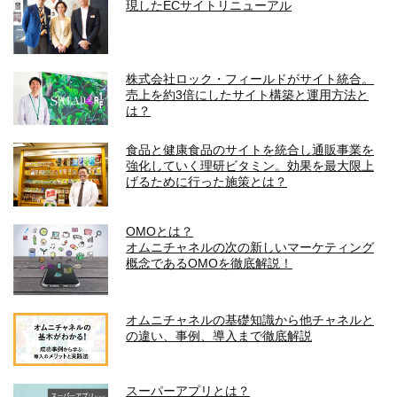
現したECサイトリニューアル
株式会社ロック・フィールドがサイト統合。
売上を約3倍にしたサイト構築と運用方法と
は？
食品と健康食品のサイトを統合し通販事業を
強化していく理研ビタミン。効果を最大限上
げるために行った施策とは？
OMOとは？
オムニチャネルの次の新しいマーケティング
概念であるOMOを徹底解説！
オムニチャネルの基礎知識から他チャネルと
の違い、事例、導入まで徹底解説
スーパーアプリとは？