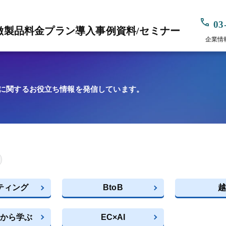
03
徴
製品
料金プラン
導入事例
資料/セミナー
企業情
、ECに関するお役立ち情報を発信しています。
ティング
BtoB
越
から学ぶ
EC×AI