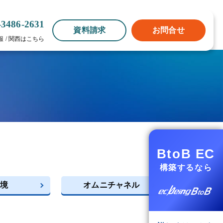
-3486-2631
資料請求
お問合せ
報
/
関西はこちら
BtoB EC
構築するなら
境
オムニチャネル