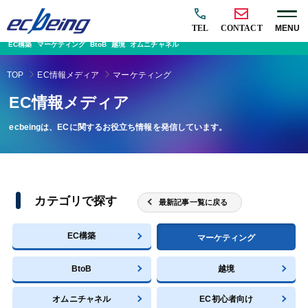
TEL
CONTACT
MENU
EC構築
マーケティング
BtoB
越境
オムニチャネル
TOP
EC情報メディア
マーケティング
EC情報メディア
ecbeingは、ECに関するお役立ち情報を発信しています。
カテゴリで探す
最新記事一覧に戻る
EC構築
マーケティング
BtoB
越境
オムニチャネル
EC初心者向け